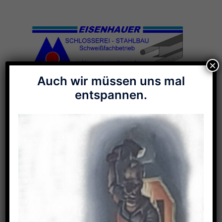
Zum
Inhalt
springen
×
Auch wir müssen uns mal
Menü
entspannen.
umschalten
Galerie-Stichwort:
W:O:A
Feuertonne / Feuerkorb