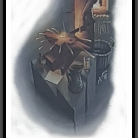
64354 Reinheim
Tel.: 06162-4330
Fax.: 06162-4463
Mail: info(at)schlosserei-eisenhauer.de
Öffnungszeiten
Montag – Donnerstag
7:00 Uhr – 9:00 Uhr
9:30 Uhr – 12:30 Uhr
13:00 Uhr – 16:30 Uhr
Freitag
7:00 Uhr – 9:00 Uhr
9:30 Uhr – 13:30 Uhr
Bitte beachten Sie, dass wir auch sehr oft außer