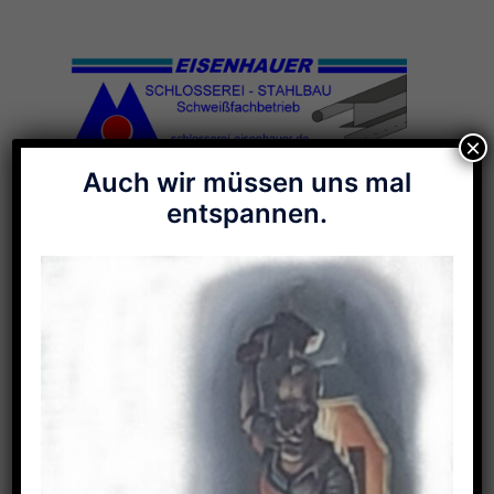
Zum
Inhalt
springen
×
Auch wir müssen uns mal
Menü
entspannen.
umschalten
Galerie-Stichwort:
Werbeschild