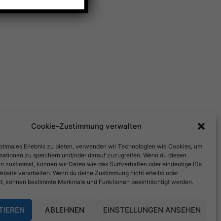
Cookie-Zustimmung verwalten
optimales Erlebnis zu bieten, verwenden wir Technologien wie Cookies, um
mationen zu speichern und/oder darauf zuzugreifen. Wenn du diesen
n zustimmst, können wir Daten wie das Surfverhalten oder eindeutige IDs
ebsite verarbeiten. Wenn du deine Zustimmung nicht erteilst oder
t, können bestimmte Merkmale und Funktionen beeinträchtigt werden.
TIEREN
ABLEHNEN
EINSTELLUNGEN ANSEHEN