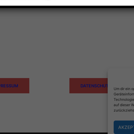
PRESSUM
DATENSCHUTZ
Um dir ein 
Geräteinfor
Technologie
auf dieser W
zurückziehs
AKZEP