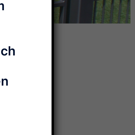
m
ich
en