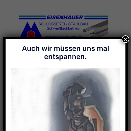
Zum
Inhalt
springen
×
Auch wir müssen uns mal
Menü
entspannen.
umschalten
Galerie-Stichwort:
Flammschablone