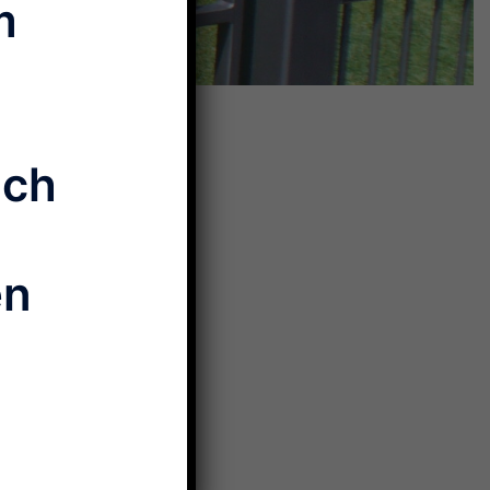
m
ich
en