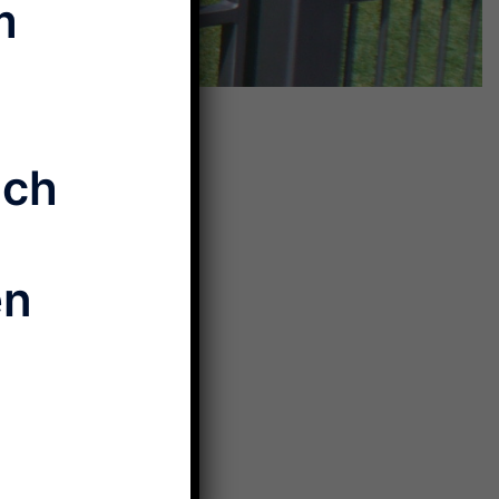
m
ich
en