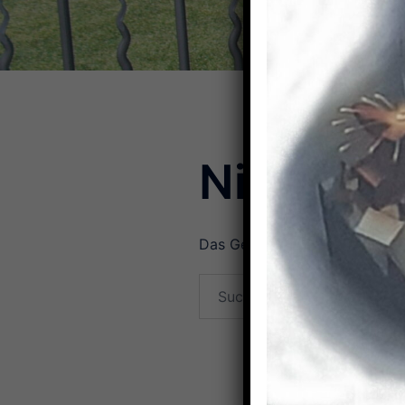
Nichts g
Das Gesuchte konnte leider nic
Suchen
nach: