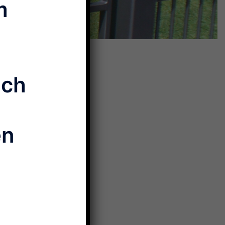
m
ich
en