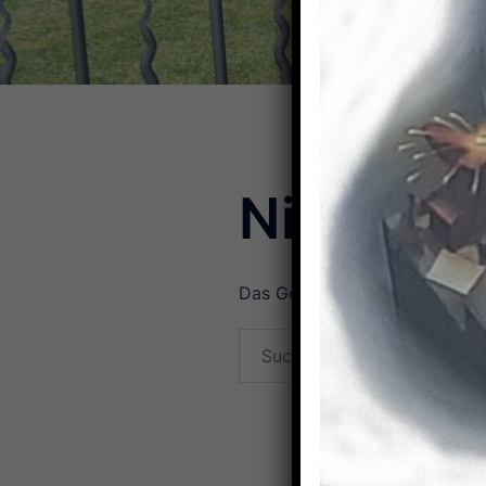
Nichts g
Das Gesuchte konnte leider nic
Suchen
nach: