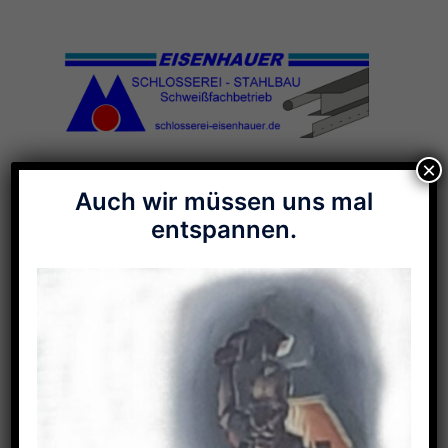
Zum
Inhalt
springen
×
Menü
Auch wir müssen uns mal
umschalten
entspannen.
Galerie-Stichwort:
Unterstellplatz