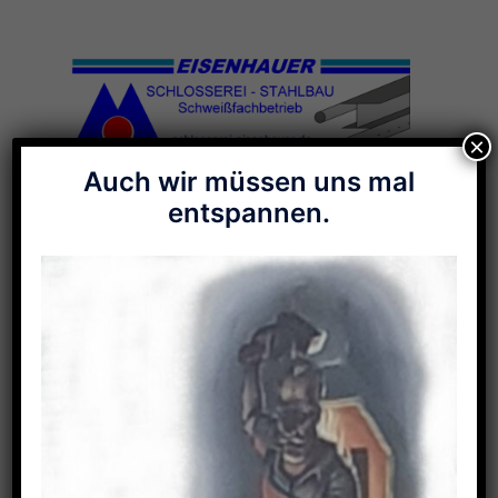
Zum
Inhalt
springen
×
Auch wir müssen uns mal
Menü
entspannen.
umschalten
Galerie-Stichwort:
Treppe
Treppen