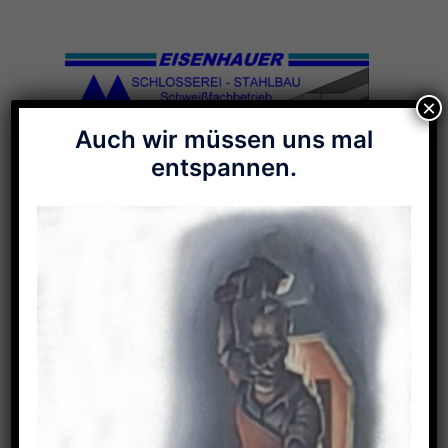
Zum
Inhalt
springen
×
Auch wir müssen uns mal
entspannen.
Menü
umschalten
Galerie-Stichwort:
Feuerkorb