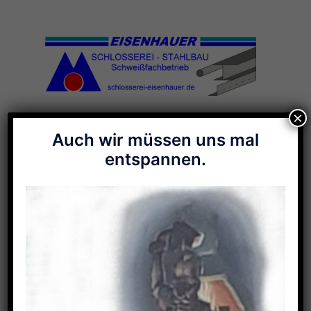
Zum
Inhalt
springen
×
Menü
Auch wir müssen uns mal
umschalten
entspannen.
Galerie-Stichwort:
Briefkasten